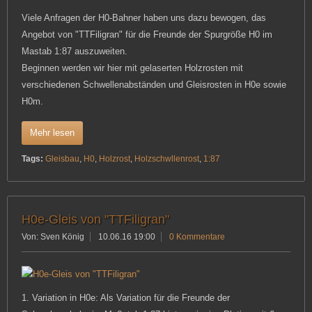
Viele Anfragen der H0-Bahner haben uns dazu bewogen, das
Angebot von "TTFiligran" für die Freunde der Spurgröße H0 im
Mastab 1:87 auszuweiten.
Beginnen werden wir hier mit gelaserten Holzrosten mit
verschiedenen Schwellenabständen und Gleisrosten in H0e sowie
H0m.
Mehr lesen
Tags:
Gleisbau
,
H0
,
Holzrost
,
Holzschwllenrost
,
1:87
H0e-Gleis von "TTFiligran"
Von: Sven König
10.06.16 19:00
0 Kommentare
1. Variation in H0e: Als Variation für die Freunde der