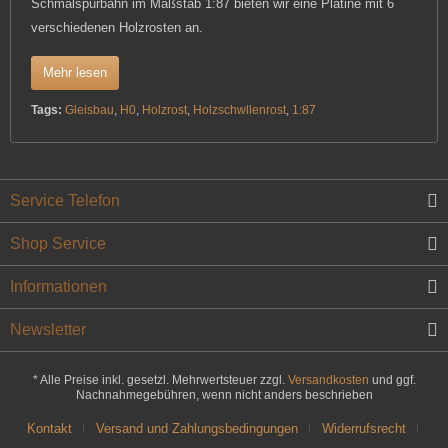
Schmalspurbahn im Maßstab 1:87 bieten wir eine Platine mit 6
verschiedenen Holzrosten an.
Mehr lesen
Tags:
Gleisbau
,
H0
,
Holzrost
,
Holzschwllenrost
,
1:87
Service Telefon
Shop Service
Informationen
Newsletter
* Alle Preise inkl. gesetzl. Mehrwertsteuer zzgl.
Versandkosten
und ggf.
Nachnahmegebühren, wenn nicht anders beschrieben
Kontakt
Versand und Zahlungsbedingungen
Widerrufsrecht