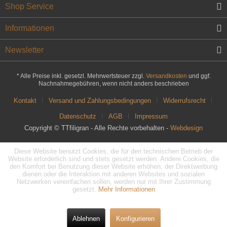
Shop Service
Informationen
Newsletter
* Alle Preise inkl. gesetzl. Mehrwertsteuer zzgl.
Versandkosten
und ggf.
Nachnahmegebühren, wenn nicht anders beschrieben
Kontakt
Versand und Zahlungsbedingungen
Widerrufsrecht
Datenschutz
AGB
Impressum
Copyright © TTfiligran - Alle Rechte vorbehalten -
Webdesign
Diese Website benutzt Cookies, die für den technischen Betrieb der
Website erforderlich sind und stets gesetzt werden. Andere Cookies, die
den Komfort bei Benutzung dieser Website erhöhen, der Direktwerbung
dienen oder die Interaktion mit anderen Websites und sozialen
Netzwerken vereinfachen sollen, werden nur mit Ihrer Zustimmung
gesetzt.
Mehr Informationen
Ablehnen
Konfigurieren